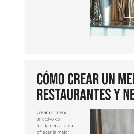
Cómo crear un men
Restaurantes y ne
Crear un menú
atractivo es
fundamental para
ofrecer la mejor