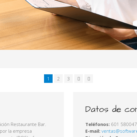
1
2
3
Datos de co
dición Restaurante Bar.
Teléfonos:
601 58004
 por la empresa
E-mail: